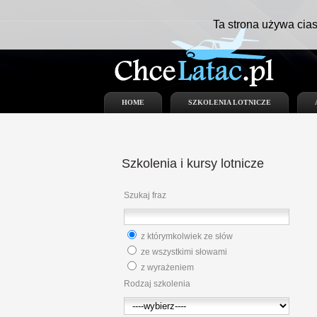
Ta strona używa cias
HOME
SZKOLENIA LOTNICZE
Szkolenia
i kursy lotnicze
Szukaj fraz
z którymkolwiek ze słów
ze wszystkimi słowami
z wyrażeniem
Rodzaj szkolenia