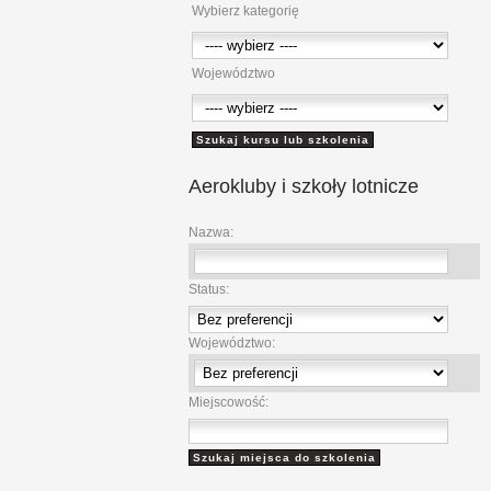
Wybierz kategorię
Województwo
Aerokluby
i szkoły lotnicze
Nazwa:
Status:
Województwo:
Miejscowość: