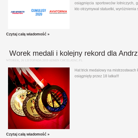
osiągnięcia sportowców lotniczych, g
kto otrzymywał statuetki, wyróżnienia 
Czytaj całą wiadomość »
Worek medali i kolejny rekord dla Andrz
WTOREK, 26 LISTOPADA 2019 ADMIN CHCELATAC.PL
Hat trick medalowy na mistrzostwach Po
osiągnięty przez 18 latka!!!
Czytaj całą wiadomość »