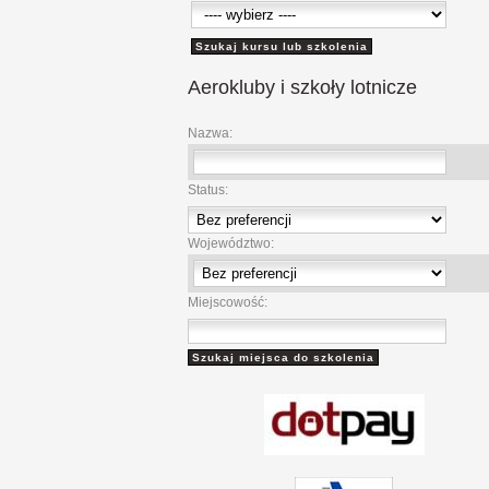
Aerokluby
i szkoły lotnicze
Nazwa:
Status:
Województwo:
Miejscowość: