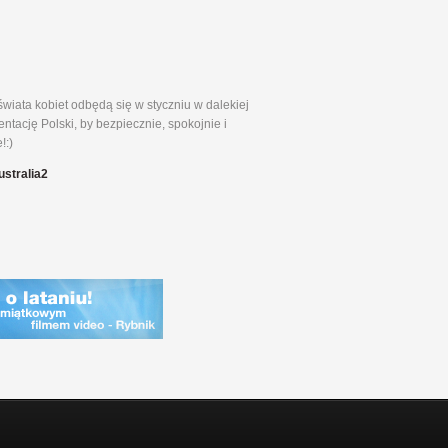
wiata kobiet odbędą się w styczniu w dalekiej
ntację Polski, by bezpiecznie, spokojnie i
!:)
ustralia2