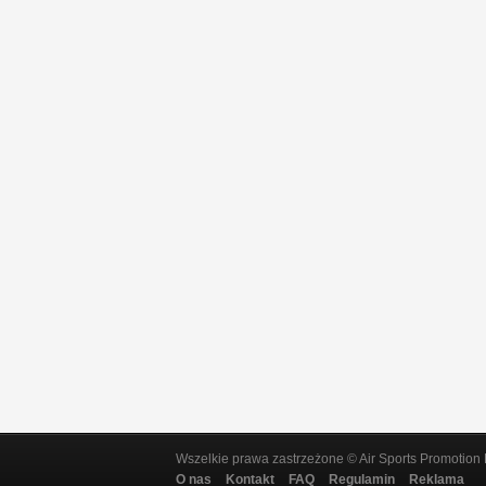
Wszelkie prawa zastrzeżone © Air Sports Promotion 
O nas
Kontakt
FAQ
Regulamin
Reklama