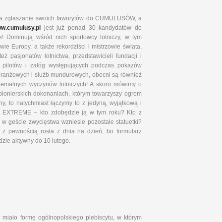
 na zgłaszanie swoich faworytów do CUMULUSÓW, a
w.cumulusy.pl
jest już ponad 30 kandydatów do
ek! Dominują wśród nich sportowcy lotniczy, w tym
owie Europy, a także rekordziści i mistrzowie świata,
ż pasjonatów lotnictwa, przedstawicieli fundacji i
h, pilotów i załóg występujących podczas pokazów
i branżowych i służb mundurowych, obecni są również
stremalnych wyczynów lotniczych! A skoro mówimy o
pionierskich dokonaniach, którym towarzyszy ogrom
y, to natychmiast łączymy to z jedyną, wyjątkową i
 EXTREME – kto zdobędzie ją w tym roku? Kto z
 geście zwycięstwa wzniesie pozostałe statuetki?
 z pewnością rosła z dnia na dzień, bo formularz
zie aktywny do 10 lutego.
w
miało formę ogólnopolskiego plebiscytu, w którym