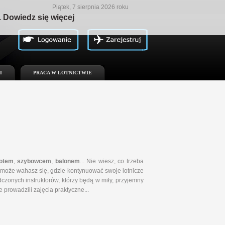
Piątek, 7 sierpnia 2026 roku
.
Dowiedz się więcej
I
PRACA W LOTNICTWIE
otem
,
szybowcem
,
balonem
... Nie wiesz, co trzeba
 A może wahasz się, gdzie kontynuować swoje lotnicze
czonych instruktorów, którzy będą w miły, przyjemny
 prowadzili zajęcia praktyczne
...