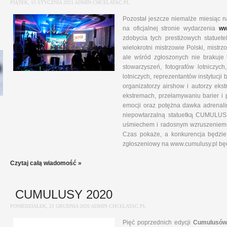
PIĄTEK, 15 STYCZNIA 2021 ADMIN CHCELATAC.PL
Pozostał jeszcze niemalże miesiąc
na oficjalnej stronie wydarzenia
ww
zdobycia tych prestiżowych statuet
wielokrotni mistrzowie Polski, mistrz
ale wśród zgłoszonych nie brakuje te
stowarzyszeń, fotografów lotniczyc
lotniczych, reprezentantów instytucj
organizatorzy airshow i autorzy ek
ekstremach, przełamywaniu barier i 
emocji oraz potężna dawka adrenalin
niepowtarzalną statuetką CUMULUS
uśmiechem i radosnym wzruszeniem w
Czas pokaże, a konkurencja będzie
zgłoszeniowy na www.cumulusy.pl będ
Czytaj całą wiadomość »
CUMULUSY 2020
PONIEDZIAŁEK, 21 GRUDNIA 2020 ADMIN CHCELATAC.PL
Pięć poprzednich edycji
Cumulusó