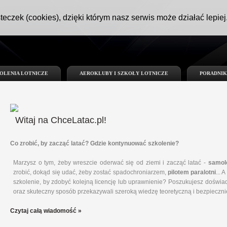
teczek (cookies), dzięki którym nasz serwis może działać lepiej
OLENIA LOTNICZE
AEROKLUBY I SZKOŁY LOTNICZE
PORADNIK
Witaj
na ChceLatac.pl!
Co zrobić, by zacząć latać? Gdzie kontynuować szkolenie?
Marzysz o tym, żeby wreszcie oderwać się od ziemi i zacząć latać -
samol
zrobić, dokąd się udać, żeby zostać spadochroniarzem,
pilotem paralotni
...
szkolenie, by zdobyć kolejną licencję lub uprawnienie? Poszukujesz doświad
oraz skuteczny sposób przekazywali szeroką wiedzę teoretyczną i bezpiecznie
Czytaj całą wiadomość »