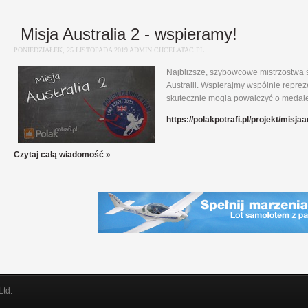
Misja Australia 2 - wspieramy!
PONIEDZIAŁEK, 25 LISTOPADA 2019 ADMIN CHCELATAC.PL
Najbliższe, szybowcowe mistrzostwa ś
Australii. Wspierajmy wspólnie repreze
skutecznie mogła powalczyć o medale
https://polakpotrafi.pl/projekt/misjaa
Czytaj całą wiadomość »
Ltd.