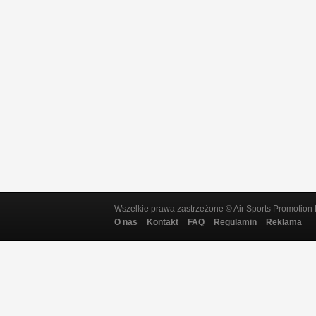
Wszelkie prawa zastrzeżone © Air Sports Promotion 
O nas
Kontakt
FAQ
Regulamin
Reklama