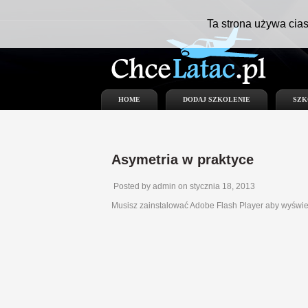
Ta strona używa cias
HOME
DODAJ SZKOLENIE
SZK
Asymetria w praktyce
Posted by admin on stycznia 18, 2013
Musisz zainstalować Adobe Flash Player aby wyświe