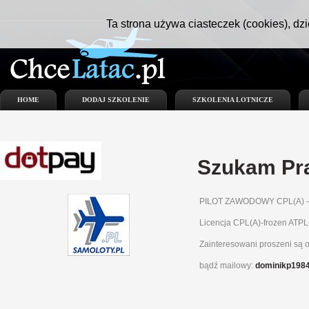
Ta strona używa ciasteczek (cookies), dzi
HOME
DODAJ SZKOLENIE
SZKOLENIA LOTNICZE
Szukam Pr
PILOT ZAWODOWY CPL(A) - 
Licencja CPL(A)-frozen ATPL
Zainteresowani proszeni są o
bądź mailowy:
dominikp1984