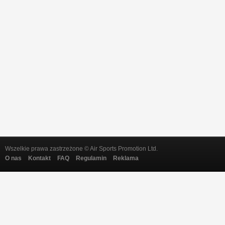
Wszelkie prawa zastrzeżone © Air Sports Promotion Ltd.
O nas
Kontakt
FAQ
Regulamin
Reklama