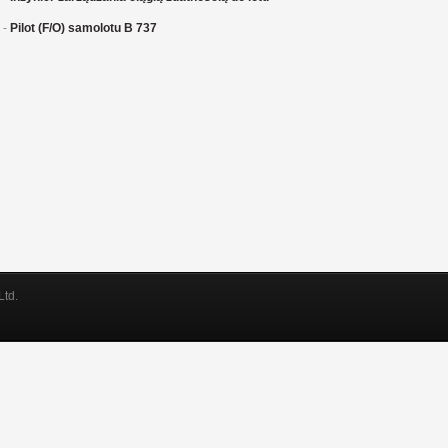
-
Pilot (F/O) samolotu B 737
Ltd.