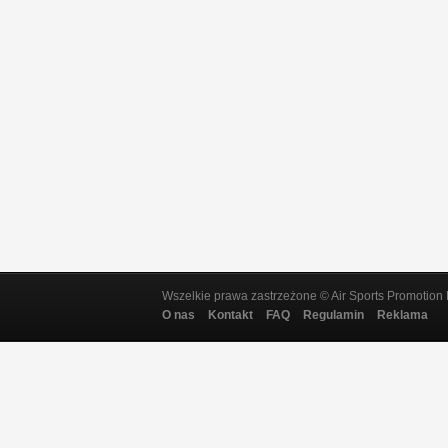
Wszelkie prawa zastrzeżone © Air Sports Promotion 
O nas
Kontakt
FAQ
Regulamin
Reklama