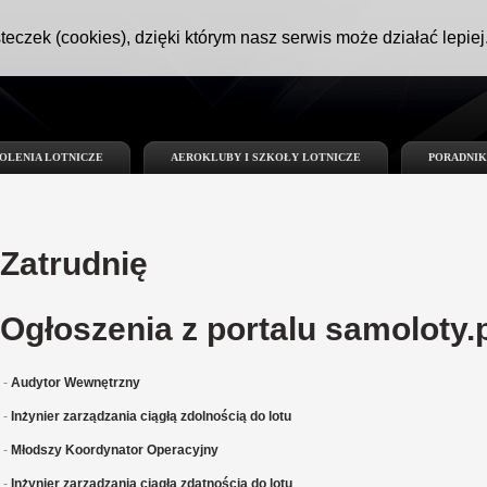
teczek (cookies), dzięki którym nasz serwis może działać lepiej
OLENIA LOTNICZE
AEROKLUBY I SZKOŁY LOTNICZE
PORADNIK
Zatrudnię
Ogłoszenia z portalu
samoloty.p
-
Audytor Wewnętrzny
-
Inżynier zarządzania ciągłą zdolnością do lotu
-
Młodszy Koordynator Operacyjny
-
Inżynier zarządzania ciągłą zdatnością do lotu