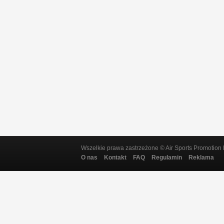
Wszelkie prawa zastrzeżone © Air Sports Promotion 
O nas
Kontakt
FAQ
Regulamin
Reklama