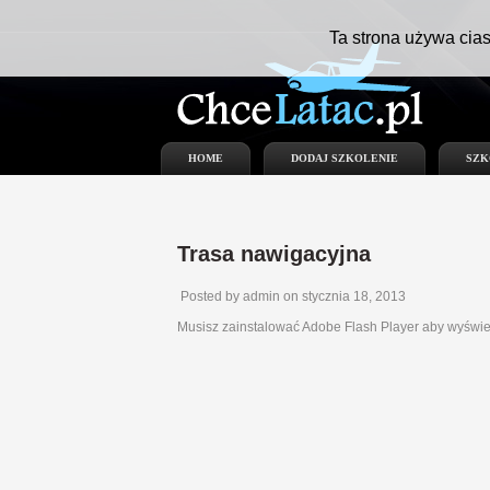
Ta strona używa cias
HOME
DODAJ SZKOLENIE
SZK
Trasa nawigacyjna
Posted by admin on stycznia 18, 2013
Musisz zainstalować Adobe Flash Player aby wyświe