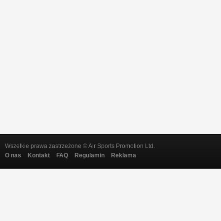
Wszelkie prawa zastrzeżone © Air Sports Promotion Ltd.
O nas
Kontakt
FAQ
Regulamin
Reklama