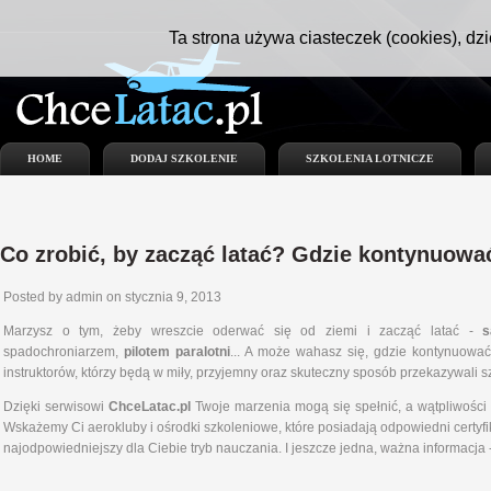
Ta strona używa ciasteczek (cookies), dzi
HOME
DODAJ SZKOLENIE
SZKOLENIA LOTNICZE
Co zrobić, by zacząć latać? Gdzie kontynuowa
Posted by admin on stycznia 9, 2013
Marzysz o tym, żeby wreszcie oderwać się od ziemi i zacząć latać -
s
spadochroniarzem,
pilotem paralotni
... A może wahasz się, gdzie kontynuować
instruktorów, którzy będą w miły, przyjemny oraz skuteczny sposób przekazywali s
Dzięki serwisowi
ChceLatac.pl
Twoje marzenia mogą się spełnić, a wątpliwości 
Wskażemy Ci aerokluby i ośrodki szkoleniowe, które posiadają odpowiedni certyfik
najodpowiedniejszy dla Ciebie tryb nauczania. I jeszcze jedna, ważna informacj