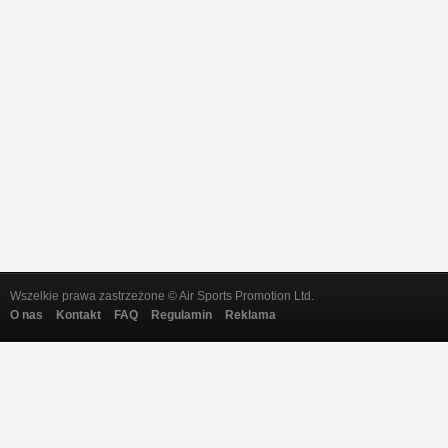
Wszelkie prawa zastrzeżone © Air Sports Promotion Ltd.
O nas
Kontakt
FAQ
Regulamin
Reklama