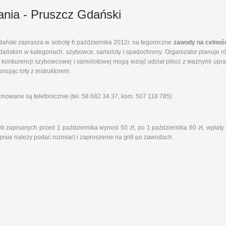
nia - Pruszcz Gdański
dański zaprasza w sobotę 6 października 2012r. na tegoroczne
zawody na celnoś
ańskim w kategoriach: szybowce, samoloty i spadochrony. Organizator planuje rów
 konkurencji szybowcowej i samolotowej mogą wziąć udział piloci z ważnymi upr
onując loty z instruktorem.
jmowane są telefonicznie (tel. 58 682 34 37, kom. 507 118 785)
ób zapisanych przed 1 października wynosi 50 zł, po 1 października 60 zł, wpł
isie należy podać rozmiar) i zaproszenie na grill po zawodach.