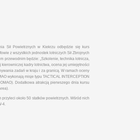
ia Sił Powietrznych w Kiekrzu odbędzie się kurs
owie z wszystkich jednostek lotniczych Sił Zbrojnych
m przewodnim będzie: „Szkolenie, technika lotnicza,
ierowniczej kadry lotnictwa, ocena jej umiejętności
nywania zadań w kraju i za granicą. W ramach oceny
j COMAO wykonają misje typu TACTICAL INTERCEPTION
OMAO). Dodatkowa atrakcją pierwszego dnia kursu
rea).
 przyleci około 50 statków powietrznych. Wśród nich
W-4.