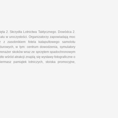
ięta 2. Skrzydła Lotnictwa Taktycznego. Dowódca 2.
iału w uroczystości. Organizatorzy zapowiadają moc
z z zasobnikiem fotela katapultowego samolotu
undurowych, w tym: centrum dowodzenia, symulatory
y trenażer skoków wraz ze sprzętem spadochronowym
 wśród atrakcji znajdą się wystawy fotograficzne o
iermasz pamiątek lotniczych, stoiska promocyjne,