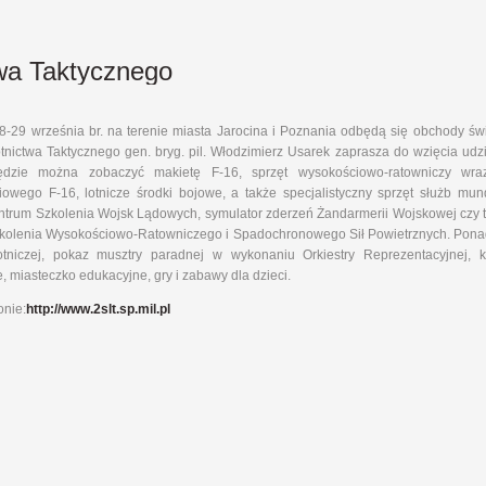
twa Taktycznego
8-29 września br. na terenie miasta Jarocina i Poznania odbędą się obchody św
tnictwa Taktycznego gen. bryg. pil. Włodzimierz Usarek zaprasza do wzięcia udz
Będzie można zobaczyć makietę F-16, sprzęt wysokościowo-ratowniczy wra
iowego F-16, lotnicze środki bojowe, a także specjalistyczny sprzęt służb m
entrum Szkolenia Wojsk Lądowych, symulator zderzeń Żandarmerii Wojskowej cz
kolenia Wysokościowo-Ratowniczego i Spadochronowego Sił Powietrznych. Ponadto
otniczej, pokaz musztry paradnej w wykonaniu Orkiestry Reprezentacyjnej, k
, miasteczko edukacyjne, gry i zabawy dla dzieci.
onie:
http://www.2slt.sp.mil.pl