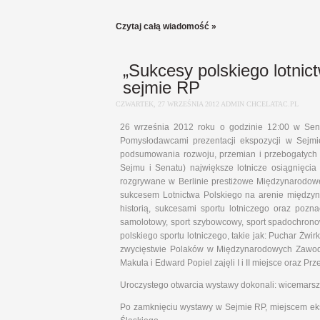
Czytaj całą wiadomość »
„Sukcesy polskiego lotnic
sejmie RP
CZWARTEK, 27 WRZEŚNIA 2012 ADMIN CHCELATAC.PL
26 września 2012 roku o godzinie 12:00 w Sena
Pomysłodawcami prezentacji ekspozycji w Sejmie
podsumowania rozwoju, przemian i przebogatych 
Sejmu i Senatu) największe lotnicze osiągnięcia
rozgrywane w Berlinie prestiżowe Międzynarodow
sukcesem Lotnictwa Polskiego na arenie międzyn
historią, sukcesami sportu lotniczego oraz pozna
samolotowy, sport szybowcowy, sport spadochronowy
polskiego sportu lotniczego, takie jak: Puchar Żwi
zwycięstwie Polaków w Międzynarodowych Zawod
Makula i Edward Popiel zajęli I i II miejsce oraz Pr
Uroczystego otwarcia wystawy dokonali: wicemarsz
Po zamknięciu wystawy w Sejmie RP, miejscem eksp