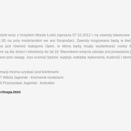
ódzki wraz z Urzędem Miasta Łodzi zaprasza 07.10.2012 r. na zawody latawcowe
1:00 na polu modelarskim we wsi Gospodarz. Zawody rozgrywane będą w dwóch
na jest również kategoria Open, w której będą mogły wystartować osoby 
e są dla dzieci i młodzieży do lat 18. Warunkiem wzięcia udziału jest posiadanie
ane pod uwagę. Jury oceniać będzie: wygląd, estetykę wykonania, trudność i skompl
rmacji można uzyskać pod telefonami:
 Witold Jagielski - Kierownik modelarni
 Przemysław Jagielski - Instruktor
er/mapa.html