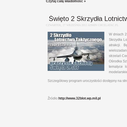
Czytaj całą wiadomość »
Święto 2 Skrzydła Lotnic
CZWARTEK, 27 WRZEŚNIA 2012 ADMIN CHCELATAC.PL
W dniach 2
Skrzydła Lo
atrakcji. 
wielozadan
strzelań C
Ośrodka Sz
tematyce l
modelarskie
Szczegółowy program uroczystości dostępny na str
Źródło:
http://www.32blot.wp.mil.pl