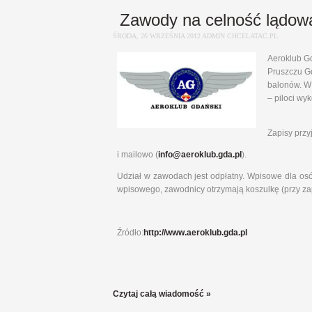
Zawody na celność lądowa
ŚRODA, 26 WRZEŚNIA 2012 ADMIN CHCELATAC.PL
Aeroklub G
Pruszczu Gd
balonów. W
– piloci wyk
Zapisy przy
i mailowo (
info@aeroklub.gda.pl
).
Udział w zawodach jest odpłatny. Wpisowe dla os
wpisowego, zawodnicy otrzymają koszulkę (przy zap
Źródło:
http://www.aeroklub.gda.pl
Czytaj całą wiadomość »