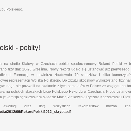
lubu Polskiego.
ski - pobity!
a na strefie Klatovy w Czechach pobito spadochronowy Rekord Polski w b
ano trzy dni: 26-28 września. Nowy rekord udało się ustanowić już pierwszego 
dive.pl. Formację w powietrzu zbudowało 70 skoczków i kilku kamerzystów
wej reprezentacji Wojska Polskiego. Do zrzutu skoczków wykorzystano trzy nale
Cywilnego nie pozwolił na skakanie z tych samolotów w Polsce ze względu na br
ła na polskich skoczkach bicie Polskiego Rekordu w Czechach. Próby ustanowi
 je komisja sędziowska w składzie Maciej Antkowiak, Ryszard Koczorowski i Piotr 
g ewolucji oraz listę wszystkich rekordzistów można
media/2012/09/RekordPolski2012_skrypt.pdf