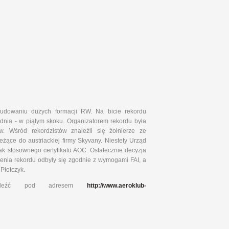
udowaniu dużych formacji RW. Na bicie rekordu
dnia - w piątym skoku. Organizatorem rekordu była
. Wśród rekordzistów znaleźli się żołnierze ze
żące do austriackiej firmy Skyvany. Niestety Urząd
ak stosownego certyfikatu AOC. Ostatecznie decyzja
enia rekordu odbyły się zgodnie z wymogami FAI, a
Płotczyk.
 znaleźć pod adresem
http://www.aeroklub-