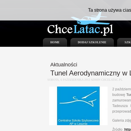
Ta strona używa cias
HOME
DODAJ SZKOLENIE
SZK
Aktualności
Tunel Aerodynamiczny w 
SOBOTA, 6 PAŹDZIERNIKA 2012 ADMIN CHCELATAC.PL
2 październ
budowę
Tu
zamurowany
Tadeusza 
przeprowadz
Galeria zd
Źródło :
htt