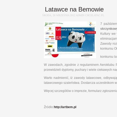
Latawce na Bemowie
ŚRODA, 26 WRZEŚNIA 2012 ADMIN CHCELATAC.PL
7 paździer
skrzynkow
Kultury we
eliminacjam
Zawody roz
konkursu O
konkursu l
W zawodach, zgodnie z regulaminem Aeroklubu Po
przewidzieli dyplomy, puchary i wiele ciekawych na
Warto nadmienić, iż zawody latawcowe, odbywając
latawcowego szaleństwa. Dostarcza uczestnikom wiel
Więcej szczegółów o imprezie, formularz zgłoszeni
Źródło:
http://artbem.pl