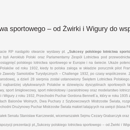
twa sportowego – od Żwirki i Wigury do ws
cie RP nastąpiło otwarcie wystawy pt.
„Sukcesy polskiego lotnictwa sport
 byli Aeroklub Polski oraz Parlamentarny Zespół Lotnictwa pod przewodnict
osiągnięć polskiego lotnictwa sportowego w Europie i na świecie. Ukaże poten
 Polaków od roku 1932, kiedy to polska załoga w składzie porucznik pilot Fran
e Zawody Samolotów Turystycznych – Challenge 1932, po czasy współczesne. 
arodowej, a dzień 28 sierpnia został ustanowiony Świętem Lotnictwa Polskiego
ć najbardziej utytułowanych Polaków w dziewięciu dyscyplinach sportowych tak
, sport śmigłowcowy, sport mikrolotowy i paralotniowy oraz modelarstwo lotnicz
rki i Wigury z roku 1932, Przechodni Puchar Gordona Bennett`a, który w roku 1935
ach Balonów Wolnych, Dwa Puchary z Szybowcowych Mistrzostw Świata, rozgr
zechodni Drużynowy Puchar Mistrzostw Świata makiet latających na uwięzi (klasa F4B)
ałek Senatu Stanisław Karczewski, wicemarszałek Sejmu Cezary Grabarczyk oraz 
ozycji prezentacji pt.„Sukcesy polskiego lotnictwa sportowego – od Żwirki i W