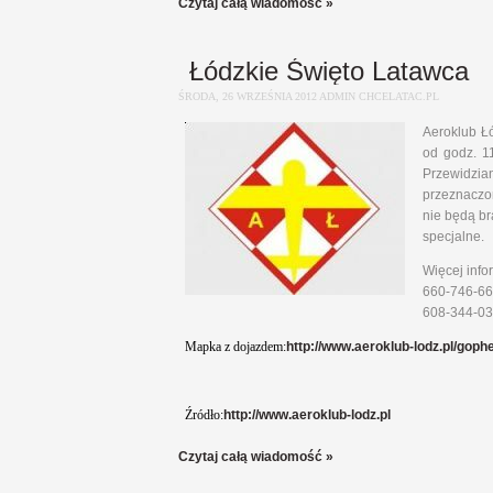
Czytaj całą wiadomość »
Łódzkie Święto Latawca
ŚRODA, 26 WRZEŚNIA 2012 ADMIN CHCELATAC.PL
Aeroklub Ł
od godz. 1
Przewidzia
przeznaczon
nie będą br
specjalne.
Więcej info
660-746-667
608-344-030
Mapka z dojazdem:
http://www.aeroklub-lodz.pl/goph
Źródło:
http://www.aeroklub-lodz.pl
Czytaj całą wiadomość »