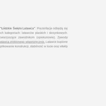
"Łódzkie Święto Latawca"
. Prezentacje odbędą się
 kategoriach: latawców płaskich i skrzynkowych.
towarzyszące zawodnikom (opiekunowie). Zawody
latawca zrobionego własnoręcznie.
Latawce kupione
ikowanie konstrukcji, stabilność w locie oraz efekty