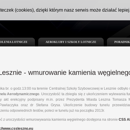
teczek (cookies), dzięki którym nasz serwis może działać lepiej
OLENIA LOTNICZE
AEROKLUBY I SZKOŁY LOTNICZE
PORADNIK
Lesznie - wmurowanie kamienia węgielneg
ika br. o godz.13:00 na terenie Centralnej Szkoły Szybowcowej w Lesznie odbył
nelu Aerodynamicznego
. Uroczystość ta zbiegła się z ukończeniem wylewania f
 akt erekcyjny podpisany m.in. przez Prezydenta Miasta Leszna Tomasza 
Pawlaczyka oraz dr Stefana Grysa. Ukończenie budowy tunelu przewidzian
eniu odpowiednich testów, poleci w tunelu już na początku 2013r.
jęć z uroczystości wmurowywania kamienia węgielnego dostępna na stronie
CSS AP
p://www.cssleszno.eu