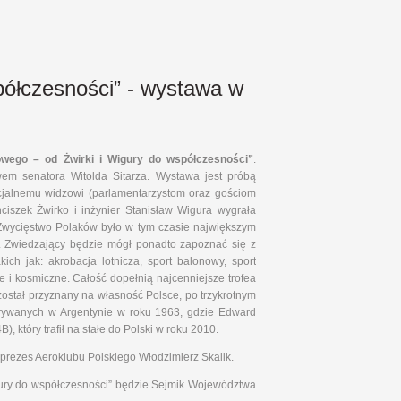
półczesności” - wystawa w
owego – od Żwirki i Wigury do współczesności”
.
wem senatora Witolda Sitarza. Wystawa jest próbą
cjalnemu widzowi (parlamentarzystom oraz gościom
ciszek Żwirko i inżynier Stanisław Wigura wygrała
Zwycięstwo Polaków było w tym czasie największym
. Zwiedzający będzie mógł ponadto zapoznać się z
ich jak: akrobacja lotnicza, sport balonowy, sport
e i kosmiczne. Całość dopełnią najcenniejsze trofea
 został przyznany na własność Polsce, po trzykrotnym
ywanych w Argentynie w roku 1963, gdzie Edward
, który trafił na stałe do Polski w roku 2010.
prezes Aeroklubu Polskiego Włodzimierz Skalik.
igury do współczesności” będzie Sejmik Województwa