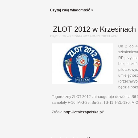
Czytaj całą wiadomość »
ZLOT 2012 w Krzesinach
PIĄTEK, 28 WRZEŚNIA 2012 ADMIN CHCELATAC.PL
Od 2 do 4 
szkoleniow
RP przylecą
bezpieczeńs
pilotażowy
umiejętnoś
(przechwyc
będzie poka
Tegoroczny ZLOT 2012 zainauguruje dowódca Sił Pow
samoloty F-16, MiG-29, Su-22, TS-11, PZL-130, M-2
Źródło:
http://lotniczapolska.pl/