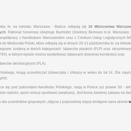
nika br. na lotnisku Warszawa - Babice odbędą się
16 Mistrzostwa Warszaw
ych
. Patronat honorowy obejmuje Burmistrz Dzielnicy Bemowo m.st. Warszawy.
 współpracy z Aeroklubem Warszawskim oraz z Centrum Usług Logistycznych MS
i do Mistrzostw Polski, które odbędą się w dniach 20-21 października br. na lotnis
egrane zostaną w dwóch kategoriach: latawców płaskich (FLP) oraz skrzynkowyc
PEN, w którym będzie można wystartować latawcami dowolnej konstrukcji oraz
atawców akrobacyjnych (FLA).
lskiego, mogą uczestniczyć dziewczęta i chłopcy w wieku do lat 14. Dla zwyci
gród.
e się pod patronatem Aeroklubu Polskiego, mają w Polsce już prawie 50 - letn
e radości, sporo emocji sportowej rywalizacji. Jest forma świetnej zabawy na świ
a dla uczestników grupowych, zdjęcia z poprzedniej edycji dostępne sana stronie
w