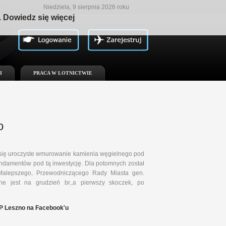
Niedziela, 9 sierpnia 2026 roku
.
Dowiedz się więcej
I
PRACA W LOTNICTWIE
o
o się uroczyste wmurowanie kamienia węgielnego pod
undamentów pod tą inwestycję. Dla potomnych został
Malepszego, Przewodniczącego Rady Miasta gen.
e jest na grudzień br.,a pierwszy skoczek, po
 Leszno na Facebook'u