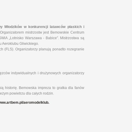
y Młodzików w konkurencji latawców płaskich i
 Organizatorem mistrzostw jest Bemowskie Centrum
WiA „Lotnisko Warszawa - Babice”. Mistrzostwa są
ku Aeroklubu Gliwickiego.
h (FLS). Organizatorzy planują ponadto rozegranie
ęzców indywidualnych i drużynowych organizatorzy
ią historię. Bemowska impreza to gratka dla fanów
eżym powietrzu dla całych rodzin.
ww.artbem.pl/aeromodelklub
.