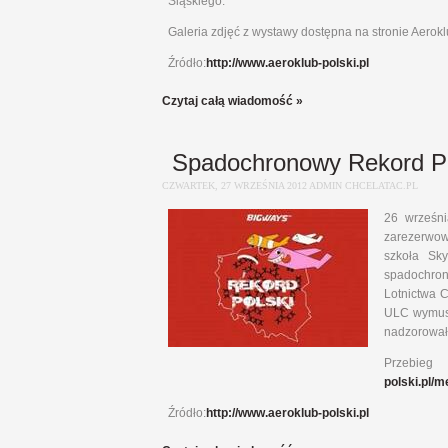
Śląskiego.
Galeria zdjęć z wystawy dostępna na stronie Aerok
Źródło:
http://www.aeroklub-polski.pl
Czytaj całą wiadomość »
Spadochronowy Rekord Pol
CZWARTEK, 27 WRZEŚNIA 2012 ADMIN CHCELATAC.PL
26 wrześni
zarezerwow
szkoła Sky
spadochrono
Lotnictwa 
ULC wymusi
nadzorowała
Przebie
polski.pl/
Źródło:
http://www.aeroklub-polski.pl