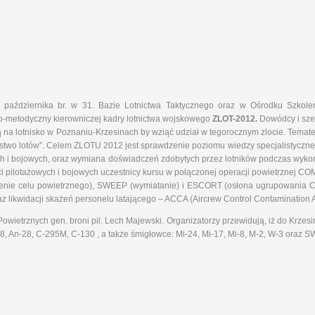
października br. w 31. Bazie Lotnictwa Taktycznego oraz w Ośrodku Szkolen
o-metodyczny kierowniczej kadry lotnictwa wojskowego
ZLOT-2012.
Dowódcy i szef
 na lotnisko w Poznaniu-Krzesinach by wziąć udział w tegorocznym zlocie. Temate
two lotów”. Celem ZLOTU 2012 jest sprawdzenie poziomu wiedzy specjalistycznej k
ch i bojowych, oraz wymiana doświadczeń zdobytych przez lotników podczas wyko
ci pilotażowych i bojowych uczestnicy kursu w połączonej operacji powietrzne
enie celu powietrznego), SWEEP (wymiatanie) i ESCORT (osłona ugrupowania C
z likwidacji skażeń personelu latającego – ACCA (Aircrew Control Contamination A
ietrznych gen. broni pil. Lech Majewski. Organizatorzy przewidują, iż do Krzesin
8, An-28, C-295M, C-130 , a także śmigłowce: Mi-24, Mi-17, Mi-8, M-2, W-3 oraz S